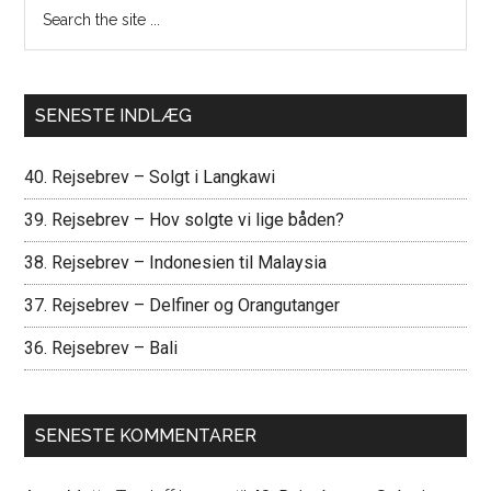
Search
the
site
...
SENESTE INDLÆG
40. Rejsebrev – Solgt i Langkawi
39. Rejsebrev – Hov solgte vi lige båden?
38. Rejsebrev – Indonesien til Malaysia
37. Rejsebrev – Delfiner og Orangutanger
36. Rejsebrev – Bali
SENESTE KOMMENTARER