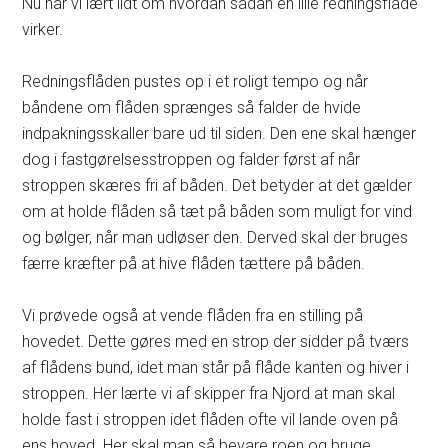
Nu har vi lært lidt om hvordan sådan en lille redningsflåde
virker.
Redningsflåden pustes op i et roligt tempo og når
båndene om flåden sprænges så falder de hvide
indpakningsskaller bare ud til siden. Den ene skal hænger
dog i fastgørelsesstroppen og falder først af når
stroppen skæres fri af båden. Det betyder at det gælder
om at holde flåden så tæt på båden som muligt for vind
og bølger, når man udløser den. Derved skal der bruges
færre kræfter på at hive flåden tættere på båden.
Vi prøvede også at vende flåden fra en stilling på
hovedet. Dette gøres med en strop der sidder på tværs
af flådens bund, idet man står på flåde kanten og hiver i
stroppen. Her lærte vi af skipper fra Njord at man skal
holde fast i stroppen idet flåden ofte vil lande oven på
ens hoved. Her skal man så bevare roen og bruge