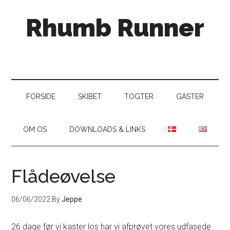
Skip
Skip
Gå
Rhumb Runner
til
to
direkte
indhold
secondary
til
menu
primær
sidebar
FORSIDE
SKIBET
TOGTER
GASTER
OM OS
DOWNLOADS & LINKS
Flådeøvelse
06/06/2022
By
Jeppe
26 dage før vi kaster los har vi afprøvet vores udfasede