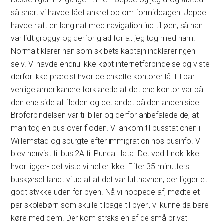
så snart vi havde fået ankret op om formiddagen. Jeppe
havde haft en lang nat med navigation ind til øen, så han
var lidt groggy og derfor glad for at jeg tog med ham.
Normalt klarer han som skibets kaptajn indklareringen
selv. Vi havde endnu ikke købt internetforbindelse og viste
derfor ikke præcist hvor de enkelte kontorer lå. Et par
venlige amerikanere forklarede at det ene kontor var på
den ene side af floden og det andet på den anden side.
Broforbindelsen var til biler og derfor anbefalede de, at
man tog en bus over floden. Vi ankom til busstationen i
Willemstad og spurgte efter immigration hos businfo. Vi
blev henvist til bus 2A til Punda Hata. Det ved I nok ikke
hvor ligger- det viste vi heller ikke. Efter 35 minutters
buskørsel fandt vi ud af at det var lufthavnen, der ligger et
godt stykke uden for byen. Nå vi hoppede af, mødte et
par skolebørn som skulle tilbage til byen, vi kunne da bare
køre med dem. Der kom straks en af de små privat