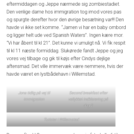
eftermiddagen og Jeppe nærmede sig zombiestadiet.
Den venlige dame hos immigration tog imod vores pas
og spurgte derefter hvor den øvrige besætning var!!! Den
havde vi ikke set komme. “Jamen vi har en baby ombord
og ligger helt ude ved Spanish Waters”. Ingen kære mor.
“Vi har åbent til kl 21”. Det kunne vi umuligt nå. Vi fik respit
til kl 11 næste formiddag. Slukørede fandt Jeppe og jeg
vores vej tilbage og gik til køjs efter Cindys dejlige
aftensmad. Det ville immervæk være nemmere, hvis der
havde været en lystbådehavn i Willemstad.
Jona tidlig på vej til
Second breakfast efter
immigration
vellykket indklarering på
dag 2
Turister i Willemstad