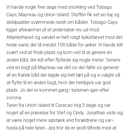
Vi havde nogle fine dage med snorkling ved Tobago
Cays, Mayreau og Union Island. Steffen fik set en haj og
skildpadder svømmede rundt om båden. Tobago Cays
ligger afskærmet af et undersøisk rev ud mod
Atlanterhavet og vandet er helt roligt turkisfarvet mod det
hvide sand, der lå mindst 100 både for anker. Vi havde lidt
svært ved at finde plads og kom vist til at genere en
anden båd, der lidt efter flyttede sig nogle meter. Senere
ved en bugt på Mayreau var det os der følte os generet
af en fransk båd der lagde sig helt tæt på og vi valgte så
at flytte til en anden bugt, hvor der heldigvis var god
plads. Jo der er kommet gang i turismen igen efter
corona.
Turen fra Union Island til Curacao tog 3 dage og var
noget af en prøvelse for Stef og Cindy. Jonathan viste sig
at være noget mere søstærk end forældrene og var i
hopla på hele turen. Jeg tror de er godt tilfreds med at