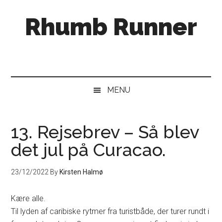
Skip
Skip
Gå
Rhumb Runner
til
to
direkte
indhold
secondary
til
menu
primær
sidebar
MENU
13. Rejsebrev – Så blev
det jul på Curacao.
23/12/2022
By
Kirsten Halmø
Kære alle.
Til lyden af caribiske rytmer fra turistbåde, der turer rundt i