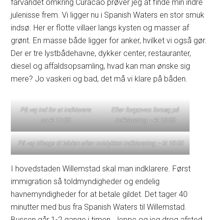
farvandet omkring Curacao prøver jeg at finde min indre
julenisse frem. Vi ligger nu i Spanish Waters en stor smuk
indsø. Her er flotte villaer langs kysten og masser af
grønt. En masse både ligger for anker, hvilket vi også gør.
Der er tre lystbådehavne, dykker center, restauranter,
diesel og affaldsopsamling, hvad kan man ønske sig
mere? Jo vaskeri og bad, det må vi klare på båden.
På vej ind for at indklarere
Efter forgæves forsøg på
ca kl 11:00
indklarering – kl 16:00
På vej tilbage til båden efter mislykket indklarering
– kl 18:00
I hovedstaden Willemstad skal man indklarere. Først
immigration så toldmyndigheder og endelig
havnemyndigheder for at betale gildet. Det tager 40
minutter med bus fra Spanish Waters til Willemstad.
Bussen går 1-2 gange i timen. Jeppe og jeg drog afsted