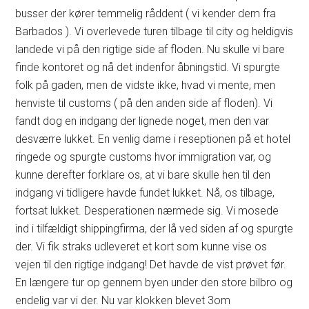
busser der kører temmelig råddent ( vi kender dem fra
Barbados ). Vi overlevede turen tilbage til city og heldigvis
landede vi på den rigtige side af floden. Nu skulle vi bare
finde kontoret og nå det indenfor åbningstid. Vi spurgte
folk på gaden, men de vidste ikke, hvad vi mente, men
henviste til customs ( på den anden side af floden). Vi
fandt dog en indgang der lignede noget, men den var
desværre lukket. En venlig dame i reseptionen på et hotel
ringede og spurgte customs hvor immigration var, og
kunne derefter forklare os, at vi bare skulle hen til den
indgang vi tidligere havde fundet lukket. Nå, os tilbage,
fortsat lukket. Desperationen nærmede sig. Vi mosede
ind i tilfældigt shippingfirma, der lå ved siden af og spurgte
der. Vi fik straks udleveret et kort som kunne vise os
vejen til den rigtige indgang! Det havde de vist prøvet før.
En længere tur op gennem byen under den store bilbro og
endelig var vi der. Nu var klokken blevet 3om