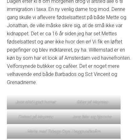
Dagen efter kl 8 om morgenen drog vi afsted alle 6 til
immigration i taxa. En ny venlig dame tog imod. Denne
gang skulle vi aflevere fødselsattest på både Mette og
Jonathan, de ville måske sikre sig, at de små ikke var
kidnappet. Det er ca 16 år siden jeg har set Mettes
fødselsattest og aner ikke hvor den er! Vi fik en løftet
pegefinger og blev indklareret, py ha. Willemstad er en
køn by som har et look af Amsterdam ved havnefronten.
Velforsynede butikker og caféer. Det er noget mere
velhavende end både Barbados og Sct Vincent og
Grenadinerne.
Jona altid i godt humør
Gåtur på Mayreau
Frokost på Mayreau
Jona føler sig hjemme.
Mette med Tobago Cays i baggrunden
Åm