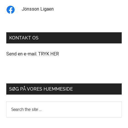
Jönsson Ligaen
KONTAKT OS
Send en e-mail. TRYK HER
SØG PÅ VORES HJEMMESIDE
Search
the
site
...