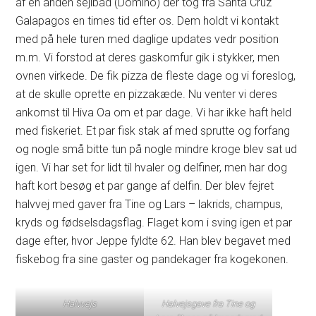
af en anden sejlbåd (Domino) der tog fra Santa Cruz
Galapagos en times tid efter os. Dem holdt vi kontakt
med på hele turen med daglige updates vedr position
m.m. Vi forstod at deres gaskomfur gik i stykker, men
ovnen virkede. De fik pizza de fleste dage og vi foreslog,
at de skulle oprette en pizzakæde. Nu venter vi deres
ankomst til Hiva Oa om et par dage. Vi har ikke haft held
med fiskeriet. Et par fisk stak af med sprutte og forfang
og nogle små bitte tun på nogle mindre kroge blev sat ud
igen. Vi har set for lidt til hvaler og delfiner, men har dog
haft kort besøg et par gange af delfin. Der blev fejret
halvvej med gaver fra Tine og Lars – lakrids, champus,
kryds og fødselsdagsflag. Flaget kom i sving igen et par
dage efter, hvor Jeppe fyldte 62. Han blev begavet med
fiskebog fra sine gaster og pandekager fra kogekonen.
Halvvejs
Halvejsgave fra Tine og