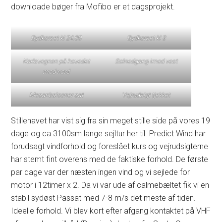
downloade bøger fra Mofibo er et dagsprojekt.
Sydkorset kl 24.00
Sydkorset kl 3
Karlsvognen på hovedet
Solnedgang imod vest
mod nord
Mesanbalooner sat
Vejrudsigt tjekket
Stillehavet har vist sig fra sin meget stille side på vores 19
dage og ca 3100sm lange sejltur her til. Predict Wind har
forudsagt vindforhold og foreslået kurs og vejrudsigterne
har stemt fint overens med de faktiske forhold. De første
par dage var der næsten ingen vind og vi sejlede for
motor i 12timer x 2. Da vi var ude af calmebæltet fik vi en
stabil sydøst Passat med 7-8 m/s det meste af tiden.
Ideelle forhold. Vi blev kort efter afgang kontaktet på VHF