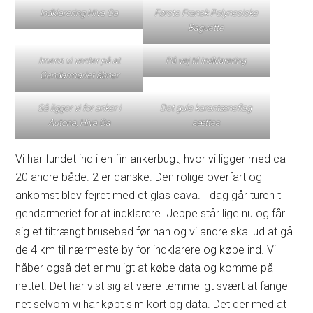
Indklarering Hiva Oa
Første Fransk Polynesiske
Baguette
Imens vi venter på at
På vej til indklarering
Gendarmariet åbner
Så ligger vi for anker i
Det gule karantæneflag
Autona, Hiva Oa
sættes
Vi har fundet ind i en fin ankerbugt, hvor vi ligger med ca
20 andre både. 2 er danske. Den rolige overfart og
ankomst blev fejret med et glas cava. I dag går turen til
gendarmeriet for at indklarere. Jeppe står lige nu og får
sig et tiltrængt brusebad før han og vi andre skal ud at gå
de 4 km til nærmeste by for indklarere og købe ind. Vi
håber også det er muligt at købe data og komme på
nettet. Det har vist sig at være temmeligt svært at fange
net selvom vi har købt sim kort og data. Det der med at