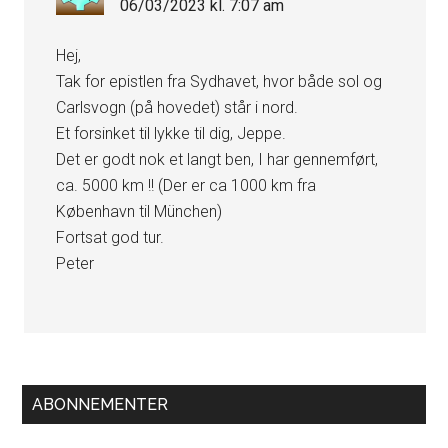
06/03/2023 kl. 7:07 am
Hej,
Tak for epistlen fra Sydhavet, hvor både sol og
Carlsvogn (på hovedet) står i nord.
Et forsinket til lykke til dig, Jeppe.
Det er godt nok et langt ben, I har gennemført,
ca. 5000 km !! (Der er ca 1000 km fra
København til München)
Fortsat god tur.
Peter
Primær
ABONNEMENTER
Sidebar