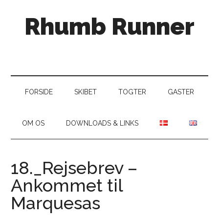
Skip
Skip
Gå
Rhumb Runner
til
to
direkte
indhold
secondary
til
menu
primær
sidebar
FORSIDE
SKIBET
TOGTER
GASTER
OM OS
DOWNLOADS & LINKS
18._Rejsebrev –
Ankommet til
Marquesas