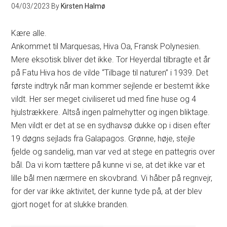
04/03/2023
By
Kirsten Halmø
Kære alle.
Ankommet til Marquesas, Hiva Oa, Fransk Polynesien.
Mere eksotisk bliver det ikke. Tor Heyerdal tilbragte et år
på Fatu Hiva hos de vilde “Tilbage til naturen” i 1939. Det
første indtryk når man kommer sejlende er bestemt ikke
vildt. Her ser meget civiliseret ud med fine huse og 4
hjulstrækkere. Altså ingen palmehytter og ingen bliktage.
Men vildt er det at se en sydhavsø dukke op i disen efter
19 døgns sejlads fra Galapagos. Grønne, høje, stejle
fjelde og sandelig, man var ved at stege en pattegris over
bål. Da vi kom tættere på kunne vi se, at det ikke var et
lille bål men nærmere en skovbrand. Vi håber på regnvejr,
for der var ikke aktivitet, der kunne tyde på, at der blev
gjort noget for at slukke branden.