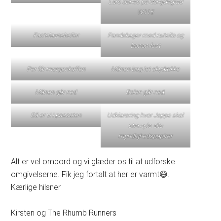
Lars åbnes på længdegrad
W115
Fastelavnsboller
Pandekager med nutella og
banan fest
Per får morgenkaffen
Månen bag let skydække
Månen går ned
Solen går ned.
Så er vi i passaten
Udklarering hvor Jeppe skal
stemple alle
myndighedspapirer
Alt er vel ombord og vi glæder os til at udforske
omgivelserne. Fik jeg fortalt at her er varmt😅.
Kærlige hilsner
Kirsten og The Rhumb Runners