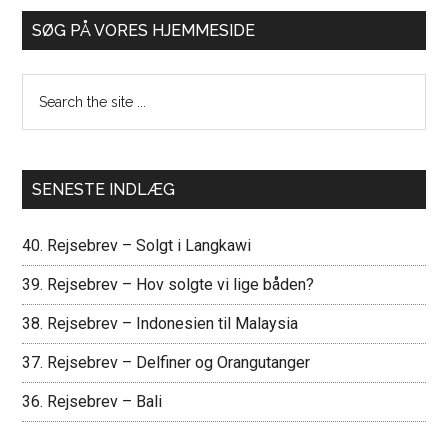
SØG PÅ VORES HJEMMESIDE
Search
the
site
...
SENESTE INDLÆG
40. Rejsebrev – Solgt i Langkawi
39. Rejsebrev – Hov solgte vi lige båden?
38. Rejsebrev – Indonesien til Malaysia
37. Rejsebrev – Delfiner og Orangutanger
36. Rejsebrev – Bali