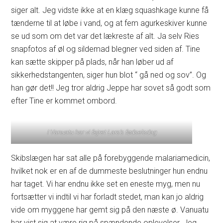
siger alt. Jeg vidste ikke at en klæg squashkage kunne få
tænderne til at løbe i vand, og at fem agurkeskiver kunne
se ud som om det var det lækreste af alt. Ja selv Ries
snapfotos af øl og sildemad blegner ved siden af. Tine
kan sætte skipper på plads, når han løber ud af
sikkerhedstangenten, siger hun blot “ gå ned og sov”. Og
han gør det!! Jeg tror aldrig Jeppe har sovet så godt som
efter Tine er kommet ombord.
I Vanuatu har vi fejret Lars’s fødselsdag
Skibslægen har sat alle på forebyggende malariamedicin,
hvilket nok er en af de dummeste beslutninger hun endnu
har taget. Vi har endnu ikke set en eneste myg, men nu
fortsætter vi indtil vi har forladt stedet, man kan jo aldrig
vide om myggene har gemt sig på den næste ø. Vanuatu
har vist sig at være rig på spændende oplevelser. Jeg