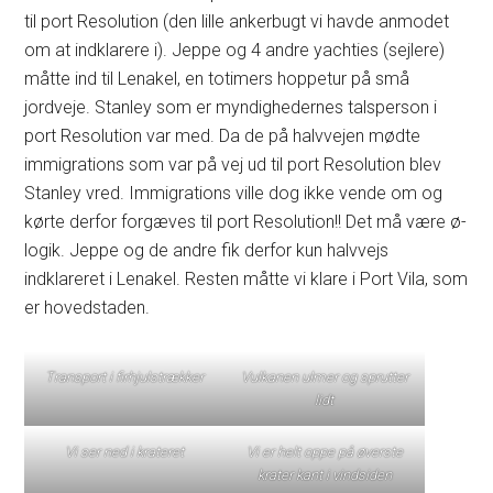
til port Resolution (den lille ankerbugt vi havde anmodet
om at indklarere i). Jeppe og 4 andre yachties (sejlere)
måtte ind til Lenakel, en totimers hoppetur på små
jordveje. Stanley som er myndighedernes talsperson i
port Resolution var med. Da de på halvvejen mødte
immigrations som var på vej ud til port Resolution blev
Stanley vred. Immigrations ville dog ikke vende om og
kørte derfor forgæves til port Resolution!! Det må være ø-
logik. Jeppe og de andre fik derfor kun halvvejs
indklareret i Lenakel. Resten måtte vi klare i Port Vila, som
er hovedstaden.
Transport i firhjulstrækker
Vulkanen ulmer og sprutter
lidt
Vi ser ned i krateret
Vi er helt oppe på øverste
krater kant i vindsiden