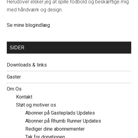
Herudover elsker jeg at spille fodbold og beskæftige mig
med håndværk og design.
Mette:
Se mine blogindlæg
SIDER
Downloads & links
Gaster
Om Os
Kontakt
Støt og motiver os
Abonner på Gasteplads Updates
Abonner på Rhumb Runner Updates
Rediger dine abonnementer
Tak for donationen