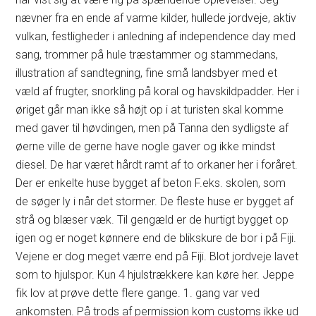
nævner fra en ende af varme kilder, hullede jordveje, aktiv
vulkan, festligheder i anledning af independence day med
sang, trommer på hule træstammer og stammedans,
illustration af sandtegning, fine små landsbyer med et
væld af frugter, snorkling på koral og havskildpadder. Her i
øriget går man ikke så højt op i at turisten skal komme
med gaver til høvdingen, men på Tanna den sydligste af
øerne ville de gerne have nogle gaver og ikke mindst
diesel. De har været hårdt ramt af to orkaner her i foråret.
Der er enkelte huse bygget af beton F.eks. skolen, som
de søger ly i når det stormer. De fleste huse er bygget af
strå og blæser væk. Til gengæld er de hurtigt bygget op
igen og er noget kønnere end de blikskure de bor i på Fiji.
Vejene er dog meget værre end på Fiji. Blot jordveje lavet
som to hjulspor. Kun 4 hjulstrækkere kan køre her. Jeppe
fik lov at prøve dette flere gange. 1. gang var ved
ankomsten. På trods af permission kom customs ikke ud