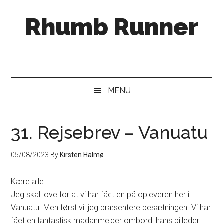
Skip
Skip
Gå
Rhumb Runner
til
to
direkte
indhold
secondary
til
menu
primær
sidebar
MENU
31. Rejsebrev – Vanuatu
05/08/2023
By
Kirsten Halmø
Kære alle.
Jeg skal love for at vi har fået en på opleveren her i
Vanuatu. Men først vil jeg præsentere besætningen. Vi har
fået en fantastisk madanmelder ombord, hans billeder