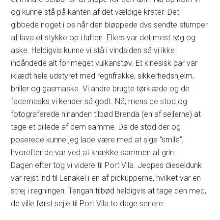
og kunne stå på kanten af det vældige krater. Det
gibbede noget i os når den bløppede dvs sendte stumper
af lava et stykke op i luften. Ellers var det mest røg og
aske. Heldigvis kunne vi stå i vindsiden så vi ikke
indåndede alt for meget vulkanstøv. Et kinesisk par var
iklædt hele udstyret med regnfrakke, sikkerhedshjelm,
briller og gasmaske. Vi andre brugte tørklæde og de
facemasks vi kender så godt. Nå, mens de stod og
fotograferede hinanden tilbød Brenda (en af sejlerne) at
tage et billede af dem samme. Da de stod der og
poserede kunne jeg lade være med at sige “smile”,
hvorefter de var ved at knække sammen af grin.
Dagen efter tog vi videre til Port Vila. Jeppes dieseldunk
var rejst ind til Lenakel i en af pickupperne, hvilket var en
strej i regningen. Tengah tilbød heldigvis at tage den med,
de ville først sejle til Port Vila to dage senere.