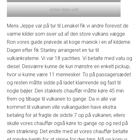
Asken fejes væk
Mens Jeppe var på tur til Lenakel fik vi andre forevist de
varme kilder som siver ud af den store vulkans vægge.
Ron vores guide prøvede at koge maniok i en af kilderne.
Dagen efter fik Stanley arrangeret en tur til
vulkankraterne. Vi var 18 yachties. Vi betalte med vatu og
diesel. Desværre kunne de kun mønstre en enkelt pickup,
hvor vi kunne være 11 mennesker. To på passagersædet
og resten måtte sidde på ladet klamrende sig fast til
nogle bøjler. Den stakkels chauffør måtte køre 45 min
frem og tilbage til vulkanen to gange. Da vi alle var
kommet til vulkanen ville vulkanguiden have ekstra
betaling for at fragte de sidste 7 op på vulkanen, ellers
skulle vores chauffør også køre to gange op og ned på
den strækning. Det endte med at vores chauffør betalte
et mindre beløb for at slippe for den tørn. Nå op kom vi