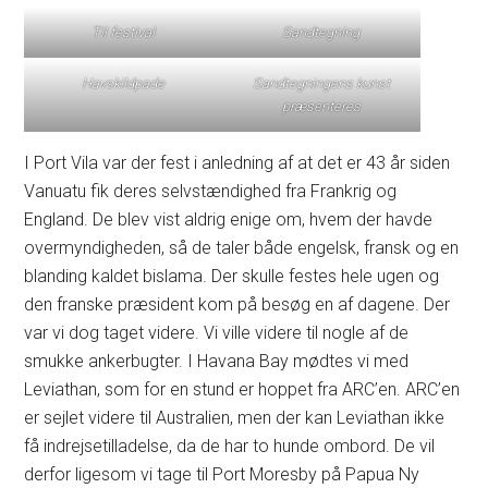
Til festival
Sandtegning
Havskildpade
Sandtegningens kunst
præsenteres
I Port Vila var der fest i anledning af at det er 43 år siden
Vanuatu fik deres selvstændighed fra Frankrig og
England. De blev vist aldrig enige om, hvem der havde
overmyndigheden, så de taler både engelsk, fransk og en
blanding kaldet bislama. Der skulle festes hele ugen og
den franske præsident kom på besøg en af dagene. Der
var vi dog taget videre. Vi ville videre til nogle af de
smukke ankerbugter. I Havana Bay mødtes vi med
Leviathan, som for en stund er hoppet fra ARC’en. ARC’en
er sejlet videre til Australien, men der kan Leviathan ikke
få indrejsetilladelse, da de har to hunde ombord. De vil
derfor ligesom vi tage til Port Moresby på Papua Ny