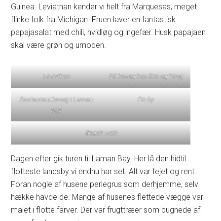
Guinea. Leviathan kender vi helt fra Marquesas, meget
flinke folk fra Michigan. Fruen laver en fantastisk
papajasalat med chili, hvidløg og ingefær. Husk papajaen
skal være grøn og umoden.
Leviathan
På besøg hos Eric og Yong
Restaurant besøg i Lamen
Fin by
bay
Beach walk
Dagen efter gik turen til Laman Bay. Her lå den hidtil
flotteste landsby vi endnu har set. Alt var fejet og rent.
Foran nogle af husene perlegrus som derhjemme, selv
hække havde de. Mange af husenes flettede vægge var
malet i flotte farver. Der var frugttræer som bugnede af