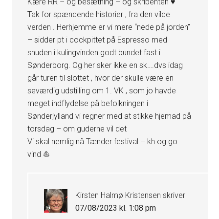
Kære RR – og besætning – og skribenten ♥️
Tak for spændende historier , fra den vilde
verden . Herhjemme er vi mere “nede på jorden”
– sidder pt i cockpittet på Espresso med
snuden i kulingvinden godt bundet fast i
Sønderborg. Og her sker ikke en sk….dvs idag
går turen til slottet , hvor der skulle være en
seværdig udstilling om 1. VK , som jo havde
meget indflydelse på befolkningen i
Sønderjylland vi regner med at stikke hjemad på
torsdag – om guderne vil det
Vi skal nemlig nå Tænder festival – kh og go
vind ⛵
Kirsten Halmø Kristensen
skriver
07/08/2023 kl. 1:08 pm