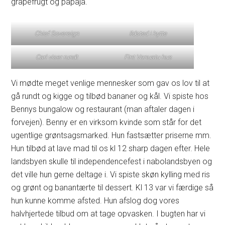
grapefrugt og papaja.
Chief Sovereign
Ildsted i hytte
Carl viser rundt
Fint Vanuatu hus
Vi mødte meget venlige mennesker som gav os lov til at
gå rundt og kigge og tilbød bananer og kål. Vi spiste hos
Bennys bungalow og restaurant (man aftaler dagen i
forvejen). Benny er en virksom kvinde som står for det
ugentlige grøntsagsmarked. Hun fastsætter priserne mm.
Hun tilbød at lave mad til os kl 12 sharp dagen efter. Hele
landsbyen skulle til independencefest i nabolandsbyen og
det ville hun gerne deltage i. Vi spiste skøn kylling med ris
og grønt og banantærte til dessert. Kl 13 var vi færdige så
hun kunne komme afsted. Hun afslog dog vores
halvhjertede tilbud om at tage opvasken. I bugten har vi