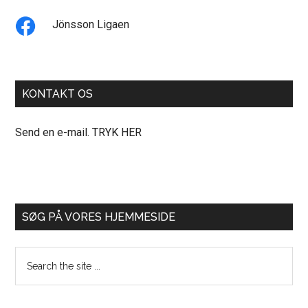
Jönsson Ligaen
KONTAKT OS
Send en e-mail. TRYK HER
SØG PÅ VORES HJEMMESIDE
Search
the
site