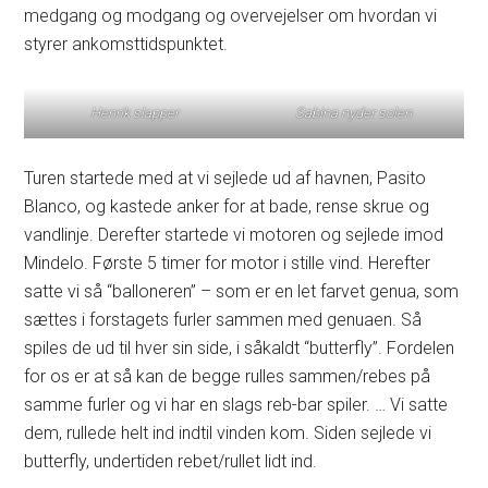
medgang og modgang og overvejelser om hvordan vi
styrer ankomsttidspunktet.
Henrik slapper
Sabina nyder solen
Turen startede med at vi sejlede ud af havnen, Pasito
Blanco, og kastede anker for at bade, rense skrue og
vandlinje. Derefter startede vi motoren og sejlede imod
Mindelo. Første 5 timer for motor i stille vind. Herefter
satte vi så “balloneren” – som er en let farvet genua, som
sættes i forstagets furler sammen med genuaen. Så
spiles de ud til hver sin side, i såkaldt “butterfly”. Fordelen
for os er at så kan de begge rulles sammen/rebes på
samme furler og vi har en slags reb-bar spiler. … Vi satte
dem, rullede helt ind indtil vinden kom. Siden sejlede vi
butterfly, undertiden rebet/rullet lidt ind.