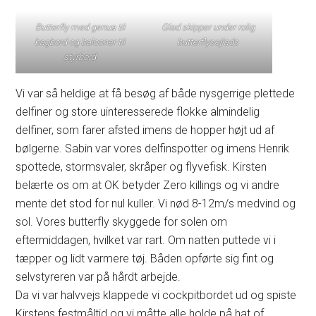
Butterfly med genua til
Glad skipper under rolig
bagbord og balooner til
butterflysejlads
styrbord
Vi var så heldige at få besøg af både nysgerrige plettede
delfiner og store uinteresserede flokke almindelig
delfiner, som farer afsted imens de hopper højt ud af
bølgerne. Sabin var vores delfinspotter og imens Henrik
spottede, stormsvaler, skråper og flyvefisk. Kirsten
belærte os om at OK betyder Zero killings og vi andre
mente det stod for nul kuller. Vi nød 8-12m/s medvind og
sol. Vores butterfly skyggede for solen om
eftermiddagen, hvilket var rart. Om natten puttede vi i
tæpper og lidt varmere tøj. Båden opførte sig fint og
selvstyreren var på hårdt arbejde.
Da vi var halvvejs klappede vi cockpitbordet ud og spiste
Kirstens festmåltid og vi måtte alle holde på hat of